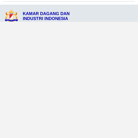
KAMAR DAGANG DAN
INDUSTRI INDONESIA
Jl. Raya Banjarmasin No.110, Banjarmasin, Kalimantan Selatan 74916
admin@kadinpcbanjarmasin.org
082134567891
Ikuti Sosial Media Resmi KADIN
Dataweb
Aceh Tamiang
Agats
Arso
Bajawa
Bengkayang
Bengkulu Tengah